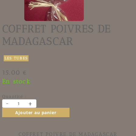
COFFRET POIVRES DE
MADAGASCAR
LES TUBES
15.00 €
En stock
Quantité :
-
+
Ajouter au panier
COFFRET POIVRE DE MADAGASCAR