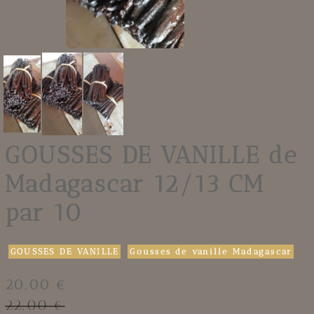
GOUSSES DE VANILLE de
Madagascar 12/13 CM
par 10
GOUSSES DE VANILLE
Gousses de vanille Madagascar
20.00 €
22.00 €