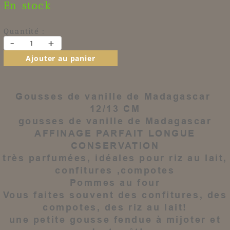
En stock
Quantité :
-
+
Ajouter au panier
Gousses de vanille de Madagascar
12/13 CM
gousses de vanille
de Madagascar
AFFINAGE PARFAIT LONGUE
CONSERVATION
très parfumées, idéales pour riz au lait,
confitures ,compotes
Pommes au four
Vous faites souvent des confitures, des
compotes, des riz au lait!
une petite
gousse
fendue à mijoter et