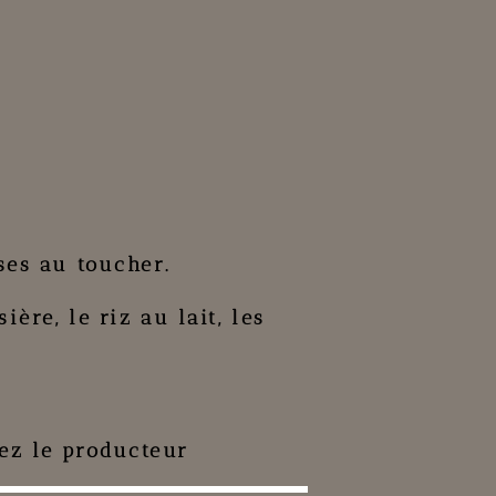
ses au toucher.
sière
, le
riz au lait
, les
ez le producteur