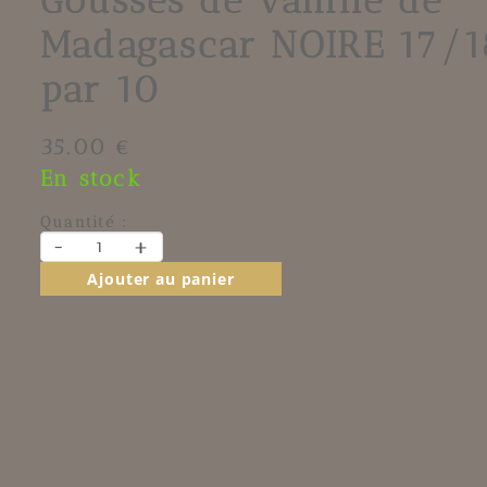
Gousses de vanille de
Madagascar NOIRE 17/
par 10
35.00 €
En stock
Quantité :
-
+
Ajouter au panier