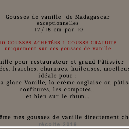
Gousses de vanille
de Madagascar
exceptionnelles
17/18 cm par 10
10 GOUSSES ACHETÉES 1 GOUSSE GRATUITE
uniquement sur ces gousses de vanille
nille pour restaurateur et grand Pâtissier
ées,
fraiches
, charnues, huileuses, moelleu
idéale pour :
 la
glace Vanille
, la
crème anglaise
ou
pâtis
confitures
, les
compotes
...
et bien sur le
rhum
...
même mes gousses de vanille directement ch
récolte 2019