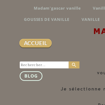
Madam'gascar vanille
Vanil
GOUSSES DE VANILLE
VANILLE
M
ACCUEIL
search
vo
BLOG
Je sélectionne