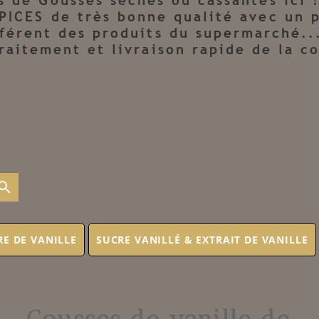
s de Gousses sèches ou cassantes ici 
PICES de très bonne qualité avec un 
fférent des produits du supermarché..
traitement et livraison rapide de la 
earch
E DE VANILLE
SUCRE VANILLÉ & EXTRAIT DE VANILLE