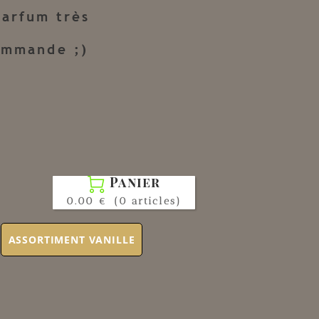
!
parfum très
.
commande ;)
Panier

0.00 €
(0 articles)
ASSORTIMENT VANILLE