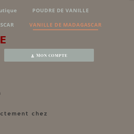
utique
POUDRE DE VANILLE
ASCAR
VANILLE DE MADAGASCAR
E
Mon compte
person
n
ectement chez