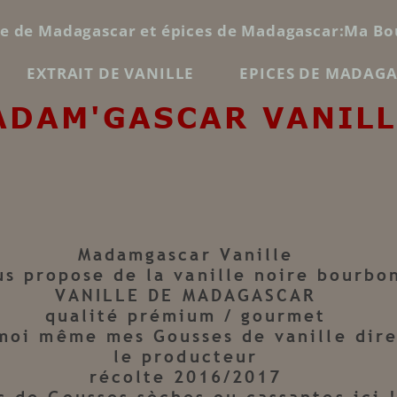
le de Madagascar et épices de Madagascar:Ma Bo
EXTRAIT DE VANILLE
EPICES DE MADAG
ADAM'GASCAR VANILL
Madamgascar Vanille
us propose de la vanille noire bourbo
VANILLE DE MADAGASCAR
qualité prémium / gourmet
 moi même mes Gousses de vanille dir
le producteur
récolte 2016/2017