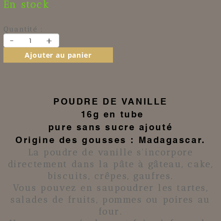
En stock
Quantité :
-
+
Ajouter au panier
POUDRE DE VANILLE
16g en tube
pure sans sucre ajouté
Origine des gousses : Madagascar.
La
poudre de vanille
s'incorpore
directement dans la pâte à
gâteau
,
cake
,
biscuits
,
crêpes
,
gaufres
.
Vous pouvez en saupoudrer les tartes,
salades de fruits, pommes ou poires au
four.