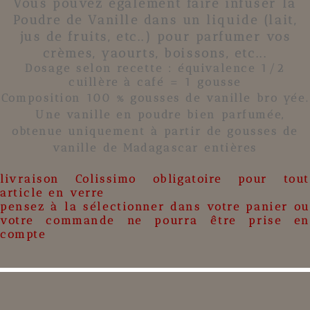
Vous pouvez également faire infuser la
Poudre de Vanille
dans un liquide (lait,
jus de fruits, etc..) pour parfumer vos
crèmes, yaourts, boissons, etc...
Dosage selon recette : équivalence 1/2
cuillère à café = 1 gousse
Composition 100 % gousses de vanille bro
yée
.
Une vanille
en poudre
bien parfumée,
obtenue uniquement à partir
de gousses de
vanille de Madagascar
entières
livraison Colissimo obligatoire pour tout
article en verre
pensez à la sélectionner dans votre panier ou
votre commande ne pourra être prise en
compte