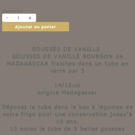
Quantité :
-
+
Ajouter au panier
GOUSSES DE VANILLE
GOUSSES DE VANILLE
BOURBON
de
MADAGASCAR
fraiches dans un tube en
verre par 3
14/15cm
origine
Madagascar
Déposez le
tube
dans le bac à légumes de
votre frigo pour une
conservation jusqu'à
10 ans
.
10 euros le tube de 3 belles gousses