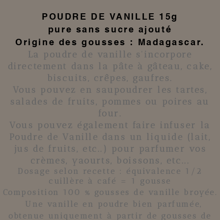
POUDRE DE VANILLE
15g
pure sans sucre ajouté
Origine des gousses : Madagascar.
La
poudre de vanille
s'incorpore
directement dans la pâte à
gâteau
,
cake
,
biscuits
,
crêpes
,
gaufres
.
Vous pouvez en saupoudrer les tartes,
salades de fruits, pommes ou poires au
four.
Vous pouvez également faire infuser la
Poudre de Vanille
dans un liquide (lait,
jus de fruits, etc..) pour parfumer vos
crèmes, yaourts, boissons, etc...
Dosage selon recette : équivalence 1/2
cuillère à café = 1 gousse
Composition 100 % gousses de vanille broyée
.
Une vanille
en poudre
bien parfumée,
obtenue uniquement à partir
de gousses de