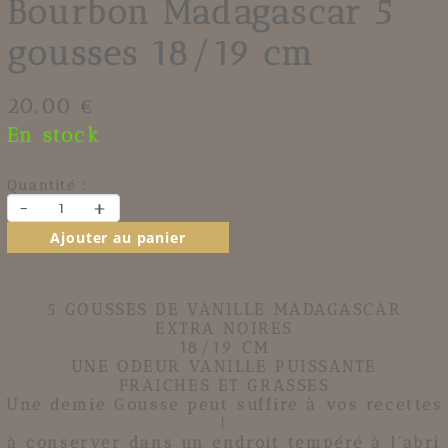
Bourbon Madagascar 5
gousses 18/19 cm
20.00 €
En stock
Quantité :
-
+
Ajouter au panier
5 GOUSSES DE VANILLE MADAGASCAR
EXTRA NOIRES
18/19 CM
UNE ODEUR VANILLE PUISSANTE
FRAICHES ET GRASSES
Une demie Gousse peut suffire à vos recettes
!
à conserver dans un endroit tempéré à l'abri