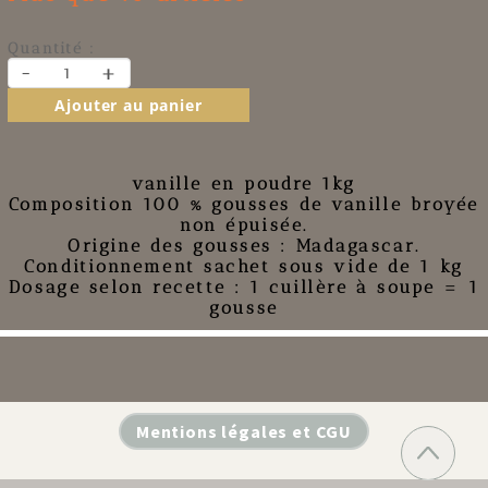
Quantité :
-
+
Ajouter au panier
vanille en poudre 1kg
Composition 100 %
gousses de vanille
broyée
non épuisée.
Origine des gousses : Madagascar.
Conditionnement sachet sous vide de 1 kg
Dosage selon recette : 1 cuillère à soupe = 1
gousse
Mentions légales et CGU