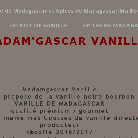
le de Madagascar et épices de Madagascar:Ma Bo
EXTRAIT DE VANILLE
EPICES DE MADAG
ADAM'GASCAR VANILL
Madamgascar Vanille
 propose de la vanille noire bourbon
VANILLE DE MADAGASCAR
qualité prémium / gourmet
i même mes Gousses de vanille direct
producteur
récolte 2016/2017