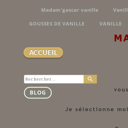
Madam'gascar vanille
Vanil
GOUSSES DE VANILLE
VANILLE
M
ACCUEIL
search
vous
BLOG
Je sélectionne mo