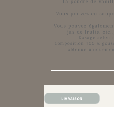
La
poudre de vanill
Vous pouvez en saupou
Vous pouvez également
jus de fruits, etc
Dosage selon r
Composition 100 % gouss
obtenue uniquemen
LIVRAISON