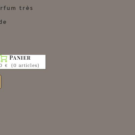
rfum très
de
Panier

0 €
(0 articles)