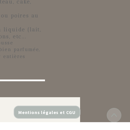
teau
,
cake
,
 ou poires au
liquide (lait,
ns, etc...
ousse
bien parfumée,
ar
entières
Mentions légales et CGU