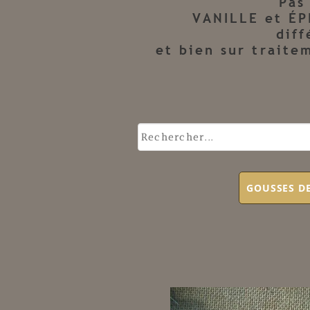
Pas
VANILLE et ÉP
diff
et bien sur traite
GOUSSES DE