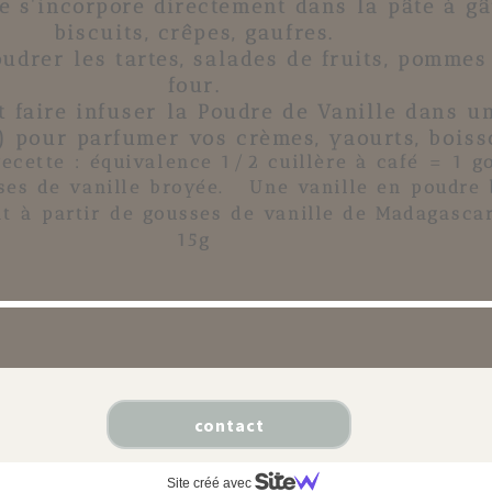
e
s'incorpore directement dans la pâte à
gâ
biscuits
,
crêpes
,
gaufres
.
drer les tartes, salades de fruits, pommes
four.
 faire infuser la
Poudre de Vanille
dans un 
..) pour parfumer vos crèmes, yaourts, boisso
ecette : équivalence 1/2 cuillère à café = 1 g
es de vanille broyée
. Une vanille
en poudre
t à partir
de gousses de vanille de Madagasc
15g
contact
Site créé avec