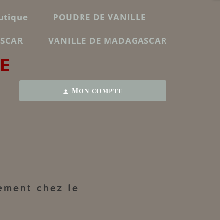
utique
POUDRE DE VANILLE
ASCAR
VANILLE DE MADAGASCAR
E
Mon compte
person
ement chez le