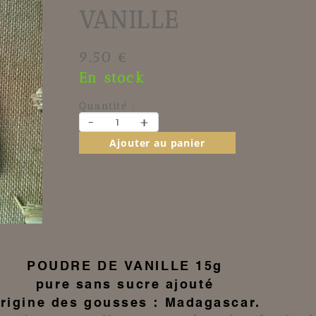
VANILLE
9.50 €
En stock
Quantité :
-
+
Ajouter au panier
POUDRE DE VANILLE
15g
pure sans sucre ajouté
rigine des gousses : Madagascar.