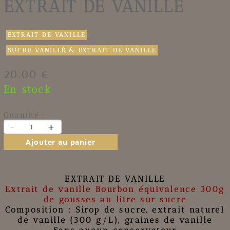
EXTRAIT DE VANILLE
EXTRAIT DE VANILLE
SUCRE VANILLÉ & EXTRAIT DE VANILLE
20.00 €
En stock
Quantité :
-
+
Ajouter au panier
EXTRAIT DE VANILLE
Extrait de vanille
Bourbon
équivalence 300g
de gousses au litre sur sucre
Composition : Sirop de sucre,
extrait naturel
de vanille
(300 g/L),
graines de vanille