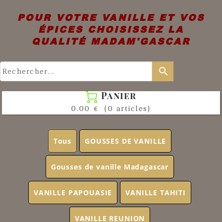
POUR VOTRE VANILLE ET VOS
ÉPICES CHOISISSEZ LA
QUALITÉ MADAM'GASCAR
search
Panier

0.00 €
(0 articles)
Tous
GOUSSES DE VANILLE
Gousses de vanille Madagascar
VANILLE PAPOUASIE
VANILLE TAHITI
VANILLE REUNION