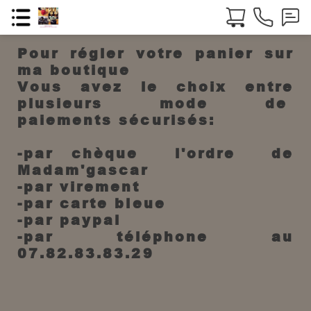
Pour régler votre panier sur
ma boutique
Vous avez le choix entre
plusieurs mode de
paiements sécurisés:
-par chèque l'ordre de
Madam'gascar
-par virement
-par carte bleue
-par paypal
-par téléphone au
07.82.83.83.29