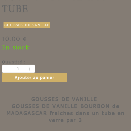
TUBE
GOUSSES DE VANILLE
10.00 €
En stock
Quantité :
-
+
Ajouter au panier
GOUSSES DE VANILLE
GOUSSES DE VANILLE
BOURBON
de
MADAGASCAR
fraiches dans un tube en
verre par 3