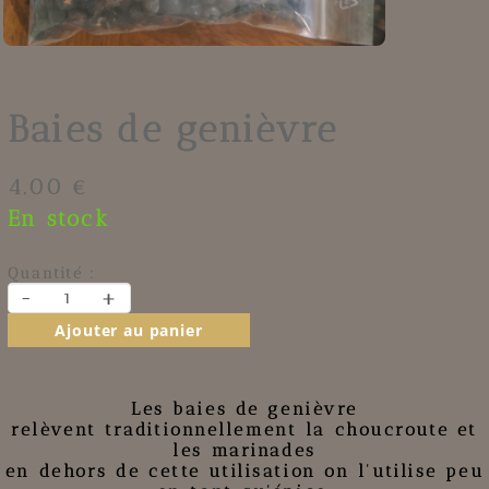
Baies de genièvre
4.00 €
En stock
Quantité :
-
+
Ajouter au panier
Les baies de genièvre
relèvent traditionnellement la choucroute et
les marinades
en dehors de cette utilisation on l'utilise peu