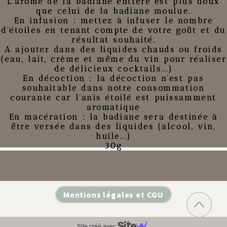
L'arôme de la
badiane entière
est plus doux
que celui de la
badiane moulue
.
En infusion : mettez à infuser le nombre
d'étoiles en tenant compte de votre goût et du
résultat souhaité.
A ajouter dans des liquides chauds ou froids
(eau, lait, crème et même du vin pour réaliser
de délicieux cocktails...)
En décoction : la décoction n'est pas
souhaitable dans notre consommation
courante car l'anis étoilé est puissamment
aromatique
En macération : la badiane sera destinée à
être versée dans des liquides (alcool, vin,
huile...)
30g
Mentions légales et CGU
Site créé avec