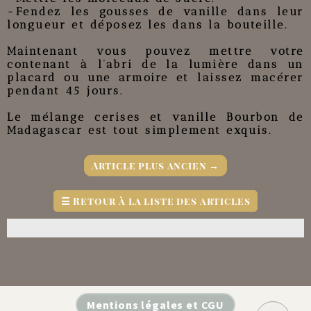
-Fendez les gousses de vanille dans leur
longueur et déposez les dans la bouteille.
Maintenant vous pouvez mettre votre
contenant à l’abri de la lumière dans un
placard ou une armoire et laissez macérer
pendant 45 jours.
Le mélange cerises et vanille Bourbon de
Madagascar est tout simplement exquis.
Article plus ancien
→
☰
Retour à la liste des articles
Mentions légales et CGU