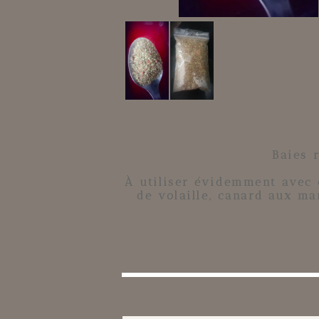
Baies 
À utiliser évidemment avec d
de volaille, canard aux man