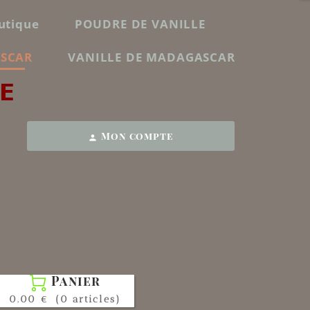
utique
POUDRE DE VANILLE
ASCAR
VANILLE DE MADAGASCAR
E
Mon compte
person
Panier

0.00 €
(0 articles)