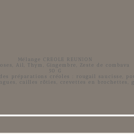
Mélange CREOLE REUNION
roses, Ail, Thym, Gingembre, Zeste de combava
50 G
es préparations créoles : rougail saucisse, po
gues, cailles rôties, crevettes en brochettes, 