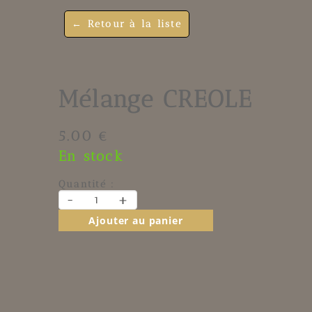
← Retour à la liste
Mélange CREOLE
5.00 €
En stock
Quantité :
-
+
Ajouter au panier