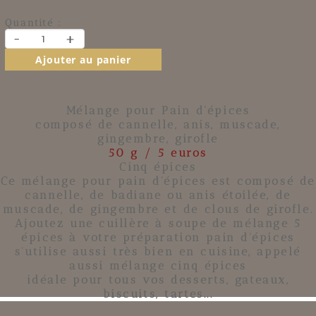
Quantité :
-
+
Ajouter au panier
Mélange pour Pain d'épices
composé de cannelle, anis, muscade,
gingembre, girofle
50 g / 5 euros
Cinq épices
Ce mélange pour
pain d'épices
est composé de
cannelle
, de
badiane ou anis étoilée
, de
muscade
, de
gingembre
et de
clous de girofle
.
Ajoutez une cuillère à soupe de mélange 5
épices à votre préparation pain d'épices
s'utilise aussi très bien en cuisine, appelé
aussi mélange cinq épices
idéale pour tous vos desserts, gateaux,
biscuits, tartes...