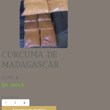
CURCUMA DE
MADAGASCAR
5.00 €
En stock
Quantité :
-
+
Ajouter au panier