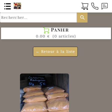
search
Panier

0.00 €
(0 articles)
← Retour à la liste