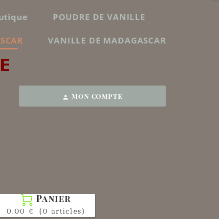
utique
POUDRE DE VANILLE
ASCAR
VANILLE DE MADAGASCAR
E
Mon compte
person
Panier

0.00 €
(0 articles)