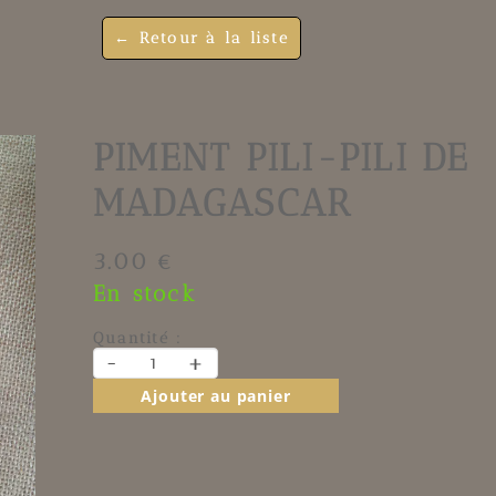
← Retour à la liste
PIMENT PILI-PILI DE
MADAGASCAR
3.00 €
En stock
Quantité :
-
+
Ajouter au panier