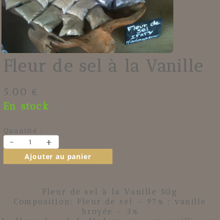
Fleur de sel à la Vanille
5.00 €
En stock
Quantité :
-
+
Ajouter au panier
Fleur de sel à la Vanille 50g
Composition:
Fleur de sel
- 97% ;
vanille
broyée - 3%