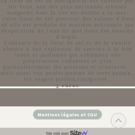
La
fleur de sel
de
Madagascar
est cueillie par
les Vezo, une des plus anciennes ethnies
malgache dont la vie est dédiée à la mer.
cette
fleur de sel
provient des salines d'Ifaty
où elle est produite de manière artisanale par
évaporation de l'eau de mer dans des bassins
d'argile.
L'alliance de la
fleur de sel
et de la
vanille
aboutie à une explosion de saveurs à la foie
iodée et parfumée qui sublimera vos
préparations culinaires et plus
particulièrement les poissons et crustacés....
mais aussi vos purées:pomme de terre,panais...
les soupes:potiron,courgettes...
5 euros
Mentions légales et CGU
Site créé avec