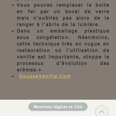
Vous pouvez remplacer la boite
en fer par un bocal de verre
mais n'oubliez pas alors de le
ranger à l'abris de la lumière.
Dans un emballage plastique
sous congélation. Néanmoins,
cette technique très en vogue en
restauration où l’utilisation de
vanille est importante, stoppe le
processus d’évolution des
arômes.»
GousseVanille.Com
Mentions légales et CGU