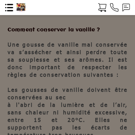
Comment conserver la vanille ?
Une gousse de vanille
mal conservée
va s’assécher et ainsi perdre toute
sa souplesse et ses arômes. Il est
donc important de respecter les
règles de conservation suivantes :
Les gousses de vanille doivent être
conservées au sec
à l'abri de la lumière et de l’air,
sans chaleur ni humidité excessive,
entre 15 et 20°C. Elles ne
supportent pas les écarts de
température trop brusques.