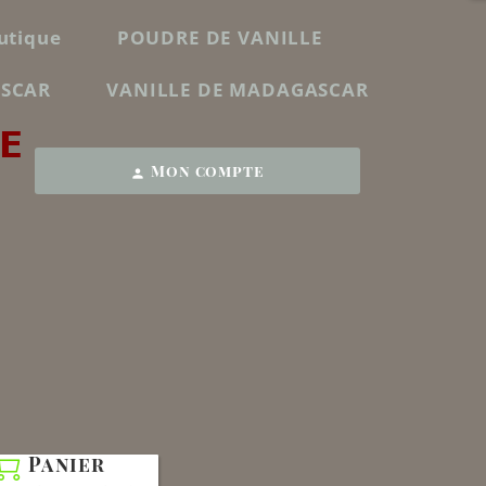
utique
POUDRE DE VANILLE
ASCAR
VANILLE DE MADAGASCAR
E
Mon compte
person
Panier
