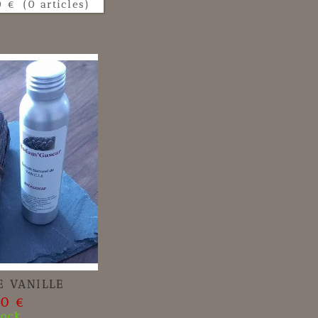
0 €
(0 articles)
E VANILLE
00 €
tock