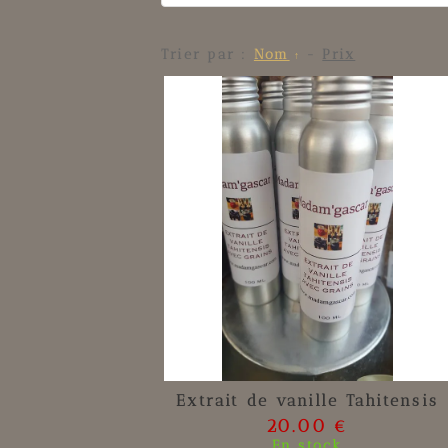
Trier par :
Nom
-
Prix
Extrait de vanille Tahitensis
20.00 €
En stock