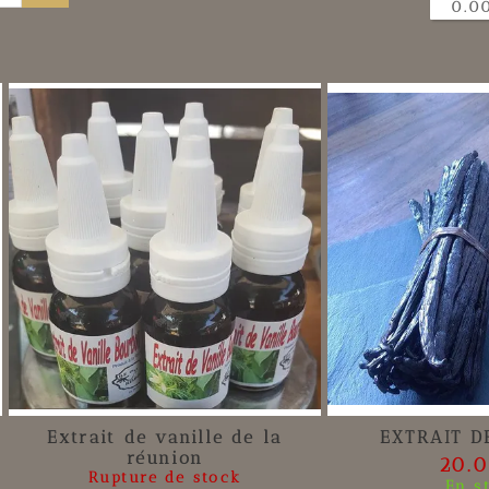
0.0
Extrait de vanille de la
EXTRAIT D
réunion
20.
Rupture de stock
En s